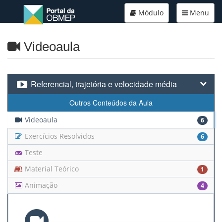
Módulo
Menu
Videoaula
Referencial, trajetória e velocidade média
Outros Conteúdos da Aula
Videoaula
6
Exercícios Resolvidos
6
Teste
Material Teórico
1
Animação
4