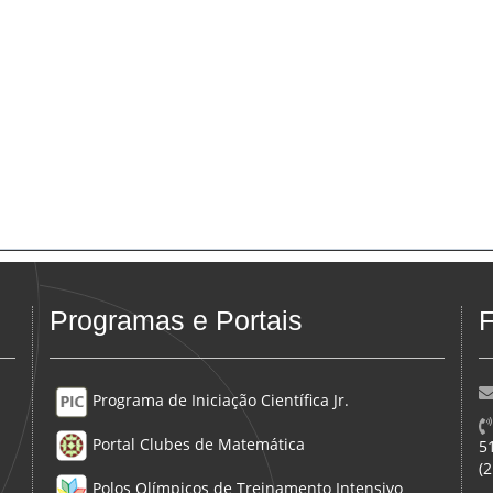
Programas e Portais
F
Programa de Iniciação Científica Jr.
Portal Clubes de Matemática
5
(
Polos Olímpicos de Treinamento Intensivo