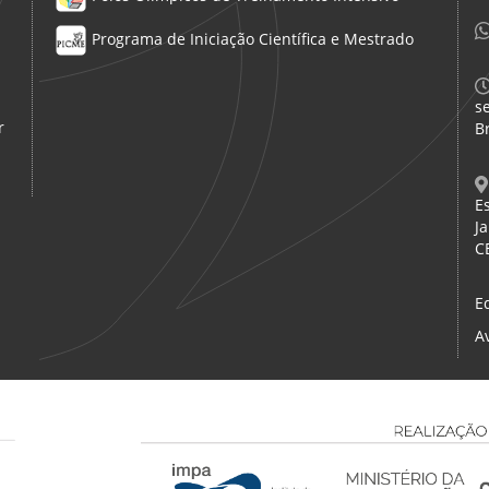
Programa de Iniciação Científica e Mestrado
s
r
Br
E
Ja
C
E
A