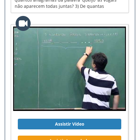
não aparecem todas juntas? 3) De quantas
maneiras 3 homens e 3 mulheres podem ficar em
fila, de modo que os homens fiquem intercalados
pelas mulheres?
Assistir Vídeo