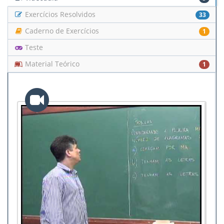
Exercícios Resolvidos
33
Caderno de Exercícios
1
Teste
Material Teórico
1