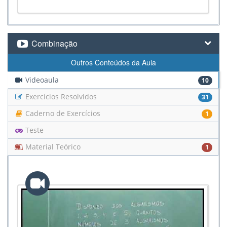
Combinação
Outros Conteúdos da Aula
Videoaula
10
Exercícios Resolvidos
31
Caderno de Exercícios
1
Teste
Material Teórico
1