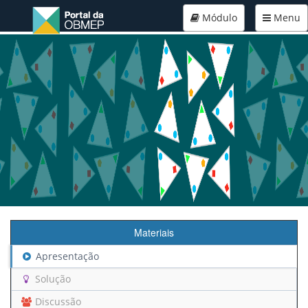
Módulo
Menu
Materiais
Apresentação
Solução
Discussão