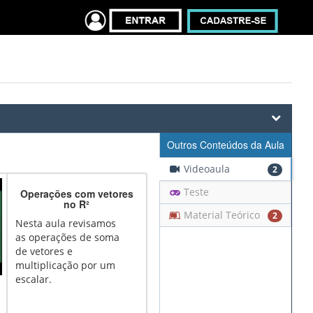
Outros Conteúdos da Aula
Videoaula
2
Teste
Operações com vetores
no R²
Material Teórico
2
Nesta aula revisamos
as operações de soma
de vetores e
multiplicação por um
escalar.