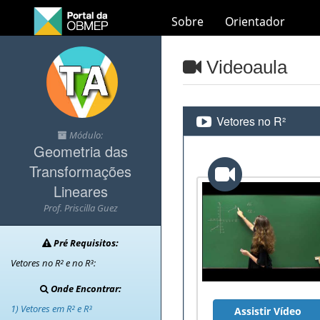
Sobre
Orientador
Videoaula
Vetores no R²
Módulo:
Geometria das
Transformações
Lineares
Prof. Priscilla Guez
Pré Requisitos:
Vetores no R² e no R³:
Onde Encontrar:
1) Vetores em R² e R³
Assistir Vídeo