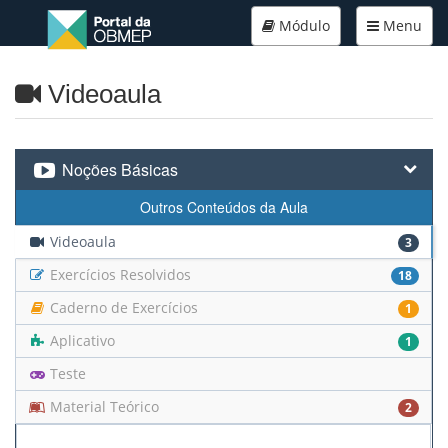
Módulo
Menu
Videoaula
Noções Básicas
Outros Conteúdos da Aula
Videoaula
3
Exercícios Resolvidos
18
Caderno de Exercícios
1
Aplicativo
1
Teste
Material Teórico
2