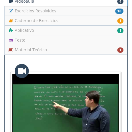
Videoaula
4
Exercícios Resolvidos
18
Caderno de Exercícios
1
Aplicativo
1
Teste
Material Teórico
1