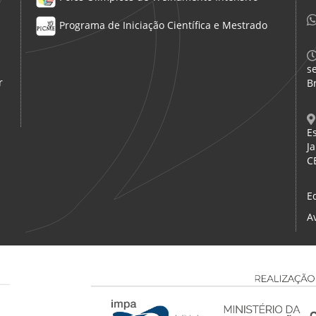
Programa de Iniciação Científica e Mestrado
s
r
Br
E
Ja
C
E
A