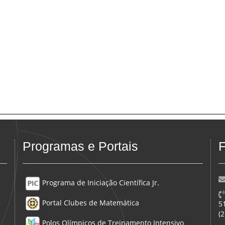
Programas e Portais
F
Programa de Iniciação Científica Jr.
Portal Clubes de Matemática
5
(
Polos Olímpicos de Treinamento Intensivo