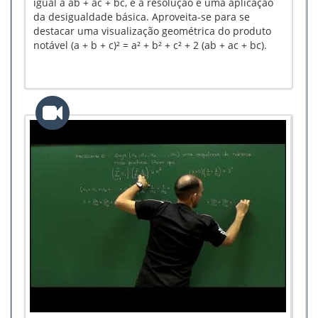
igual a ab + ac + bc, e a resolução é uma aplicação
da desigualdade básica. Aproveita-se para se
destacar uma visualização geométrica do produto
notável (a + b + c)² = a² + b² + c² + 2 (ab + ac + bc).