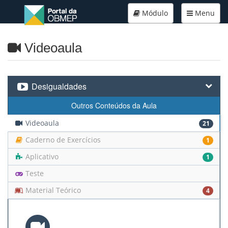
Módulo
Menu
Videoaula
Desigualdades
Outros Conteúdos da Aula
Videoaula
21
Caderno de Exercícios
1
Aplicativo
1
Teste
Material Teórico
4