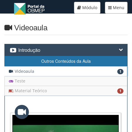
Módulo
Menu
Videoaula
Introdução
Outros Conteúdos da Aula
Videoaula
1
Teste
Material Teórico
1