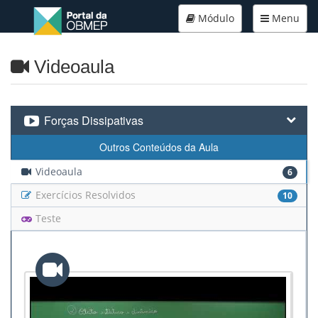
Módulo
Menu
Videoaula
Forças Dissipativas
Outros Conteúdos da Aula
Videoaula
6
Exercícios Resolvidos
10
Teste