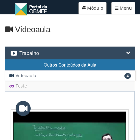
Módulo
Menu
Videoaula
Trabalho
Outros Conteúdos da Aula
Videoaula
4
Teste