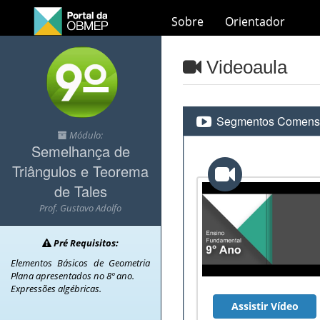
Sobre
Orientador
Videoaula
Segmentos Comensu
Módulo:
Semelhança de
Triângulos e Teorema
de Tales
Prof. Gustavo Adolfo
Pré Requisitos:
Elementos Básicos de Geometria
Plana apresentados no 8º ano.
Expressões algébricas.
Assistir Vídeo