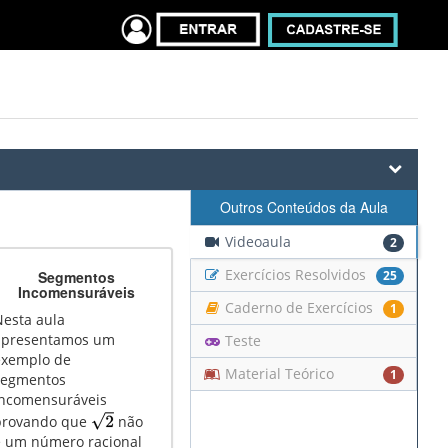
Outros Conteúdos da Aula
Videoaula
2
Exercícios Resolvidos
Segmentos
25
Incomensuráveis
Caderno de Exercícios
1
Nesta aula
apresentamos um
Teste
exemplo de
Material Teórico
1
segmentos
incomensuráveis
provando que
não
é um número racional