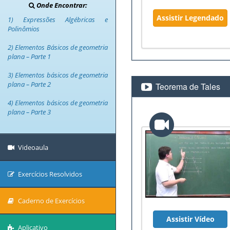
Onde Encontrar:
Assistir Legendado
1) Expressões Algébricas e
Polinômios
2) Elementos Básicos de geometria
plana – Parte 1
3) Elementos básicos de geometria
plana – Parte 2
Teorema de Tales
4) Elementos básicos de geometria
plana – Parte 3
Videoaula
Exercícios Resolvidos
Caderno de Exercícios
Assistir Vídeo
Aplicativo