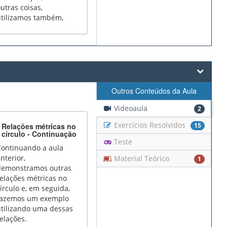
utras coisas,
utilizamos também,
por exemplo, o
Teorema da Bissetriz
nterna.
Outros Conteúdos da Aula
Videoaula
2
Exercícios Resolvidos
Relações métricas no
15
círculo - Continuação
Teste
Continuando a aula
nterior,
Material Teórico
1
demonstramos outras
elações métricas no
írculo e, em seguida,
fazemos um exemplo
utilizando uma dessas
elações.