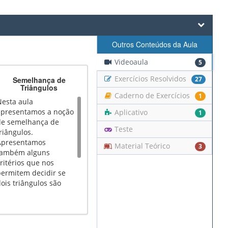
Outros Conteúdos da Aula
Videoaula
5
Exercícios Resolvidos
Semelhança de
27
Triângulos
Caderno de Exercícios
1
Nesta aula
apresentamos a noção
Aplicativo
1
de semelhança de
Teste
riângulos.
Apresentamos
Material Teórico
3
também alguns
ritérios que nos
permitem decidir se
ois triângulos são
semelhantes ou não
juntamente com
algumas aplicações de
ais critérios.