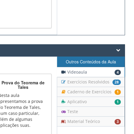
Outros Conteúdos da Aula
Videoaula
4
Exercícios Resolvidos
Prova do Teorema de
28
Tales
Caderno de Exercícios
1
Nesta aula
apresentamos a prova
Aplicativo
1
do Teorema de Tales,
Teste
um caso particular,
além de algumas
Material Teórico
3
plicações suas.