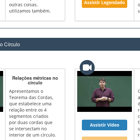
Assistir Legendado
outras coisas,
o
utilizamos também,
por exemplo,
semelhança de
triângulos.
I
o Círculo
Relações métricas no
círculo
Apresentamos o
Teorema das Cordas,
a
que estabelece uma
relação entre os 4
r
segmentos criados
c
por duas cordas que
Assistir Vídeo
se intersectam no
interior de um círculo.
r