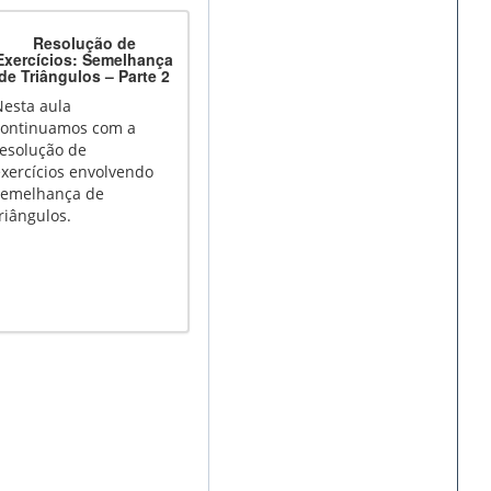
Resolução de
Exercícios: Semelhança
de Triângulos – Parte 2
Nesta aula
continuamos com a
resolução de
xercícios envolvendo
semelhança de
riângulos.