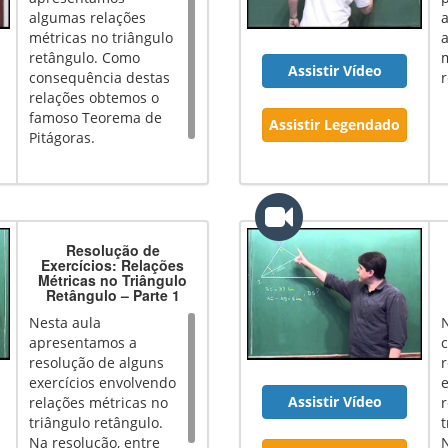
algumas relações
métricas no triângulo
retângulo. Como
m
Assistir Vídeo
consequência destas
r
relações obtemos o
famoso Teorema de
Assistir Legendado
Pitágoras.
Resolução de
Exercícios: Relações
Métricas no Triângulo
Retângulo – Parte 1
Nesta aula
apresentamos a
resolução de alguns
exercícios envolvendo
e
Assistir Vídeo
relações métricas no
r
triângulo retângulo.
t
Na resolução, entre
N