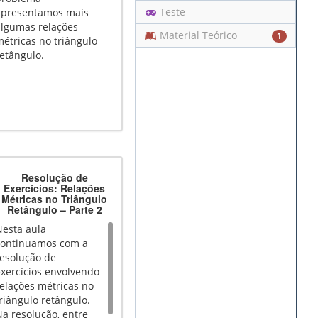
Teste
apresentamos mais
algumas relações
Material Teórico
1
étricas no triângulo
etângulo.
Resolução de
Exercícios: Relações
Métricas no Triângulo
Retângulo – Parte 2
Nesta aula
continuamos com a
resolução de
xercícios envolvendo
elações métricas no
riângulo retângulo.
a resolução, entre