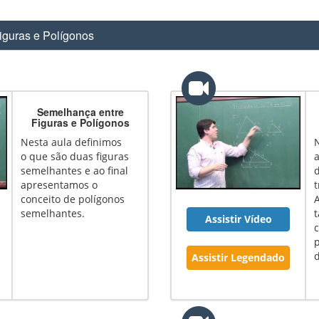
guras e Polígonos
Semelhança entre
Figuras e Polígonos
Nesta aula definimos
o que são duas figuras
semelhantes e ao final
apresentamos o
t
conceito de polígonos
semelhantes.
Assistir Vídeo
c
d
Assistir Legendado
t