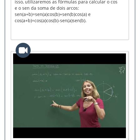
isso, utilizaremos as fórmulas para calcular o cos
e o sen da soma de dois arcos:
sen(a+b)=sen(a)cos(b)+sen(b)cos(a) e
cos(a+b)=cos(a)cos(b)-sen(a)sen(b).