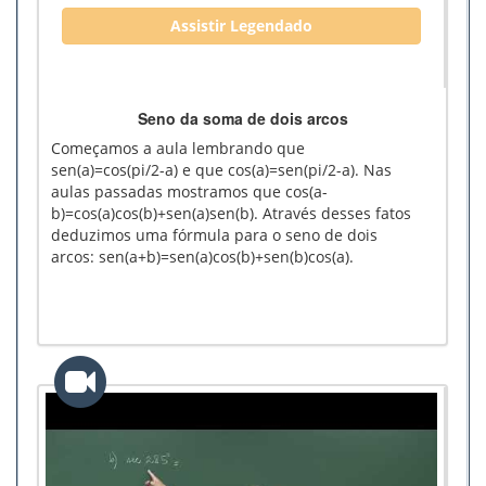
Assistir Legendado
Seno da soma de dois arcos
Começamos a aula lembrando que
sen(a)=cos(pi/2-a) e que cos(a)=sen(pi/2-a). Nas
aulas passadas mostramos que cos(a-
b)=cos(a)cos(b)+sen(a)sen(b). Através desses fatos
deduzimos uma fórmula para o seno de dois
arcos: sen(a+b)=sen(a)cos(b)+sen(b)cos(a).