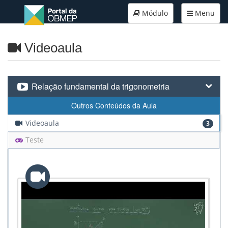
Módulo
Menu
Videoaula
Relação fundamental da trigonometria
Outros Conteúdos da Aula
Videoaula
3
Teste