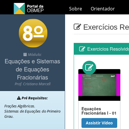
Sobre
Orientador
Exercícios Re
Exercicios Resolvid
Módulo:
Equações e Sistemas
de Equações
Fracionárias
Prof. Cristiano Marcell
Pré Requisitos:
Frações Algébricas.
Equações
Sistemas de Equações do Primeiro
Fracionárias I - 01
Grau.
Assistir Vídeo