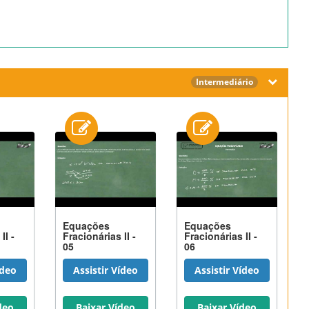
Intermediário
Equações
Equações
II -
Fracionárias II -
Fracionárias II -
05
06
ídeo
Assistir Vídeo
Assistir Vídeo
deo
Baixar Vídeo
Baixar Vídeo