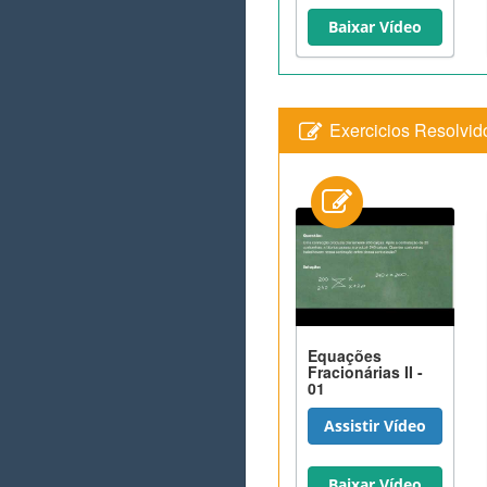
Baixar Vídeo
Exercicios Resolvid
Equações
Fracionárias II -
01
Assistir Vídeo
Baixar Vídeo