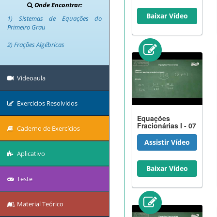
Onde Encontrar:
Baixar Vídeo
1) Sistemas de Equações do
Primeiro Grau
2) Frações Algébricas
Videoaula
Exercícios Resolvidos
Equações
Fracionárias I - 07
Caderno de Exercícios
Assistir Vídeo
Aplicativo
Baixar Vídeo
Teste
Material Teórico