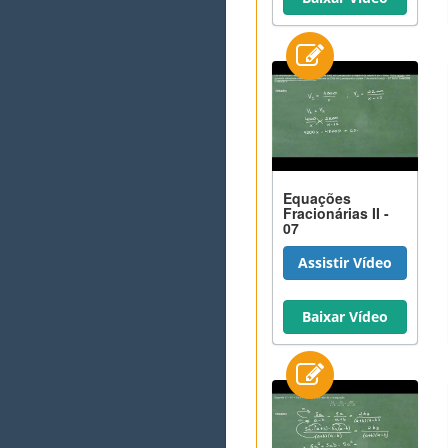
Equações
Fracionárias II -
07
Assistir Vídeo
Baixar Vídeo