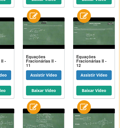
Equações
Equações
II -
Fracionárias II -
Fracionárias II -
11
12
ídeo
Assistir Vídeo
Assistir Vídeo
deo
Baixar Vídeo
Baixar Vídeo