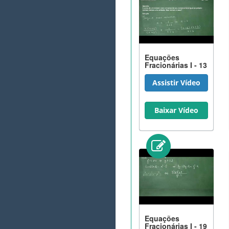
Equações
Fracionárias I - 13
Assistir Vídeo
Baixar Vídeo
Equações
Fracionárias I - 19