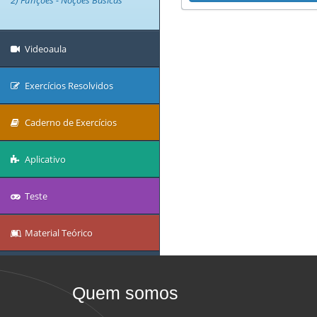
2) Funções - Noções Básicas
Videoaula
Exercícios Resolvidos
Caderno de Exercícios
Aplicativo
Teste
Material Teórico
Quem somos