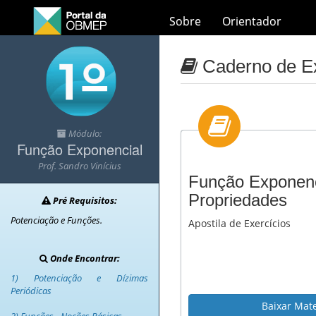
Sobre
Orientador
Caderno de Ex
Módulo:
Função Exponencial
Prof. Sandro Vinícius
Função Exponenc
Propriedades
Pré Requisitos:
Potenciação e Funções.
Apostila de Exercícios
Onde Encontrar:
1) Potenciação e Dízimas
Periódicas
Baixar Mate