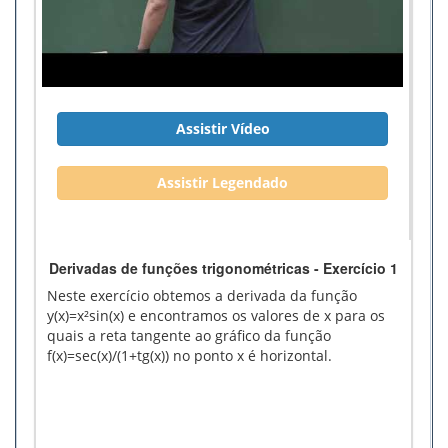
Assistir Vídeo
Assistir Legendado
Derivadas de funções trigonométricas - Exercício 1
Neste exercício obtemos a derivada da função
y(x)=x²sin(x) e encontramos os valores de x para os
quais a reta tangente ao gráfico da função
f(x)=sec(x)/(1+tg(x)) no ponto x é horizontal.