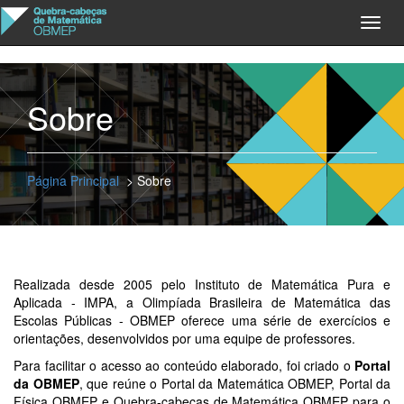
Toggl
navig
Sobre
Página Principal
> Sobre
Realizada desde 2005 pelo Instituto de Matemática Pura e
Aplicada - IMPA, a Olimpíada Brasileira de Matemática das
Escolas Públicas - OBMEP oferece uma série de exercícios e
orientações, desenvolvidos por uma equipe de professores.
Para facilitar o acesso ao conteúdo elaborado, foi criado o
Portal
da OBMEP
, que reúne o Portal da Matemática OBMEP, Portal da
Física OBMEP e Quebra-cabeças de Matemática OBMEP para o