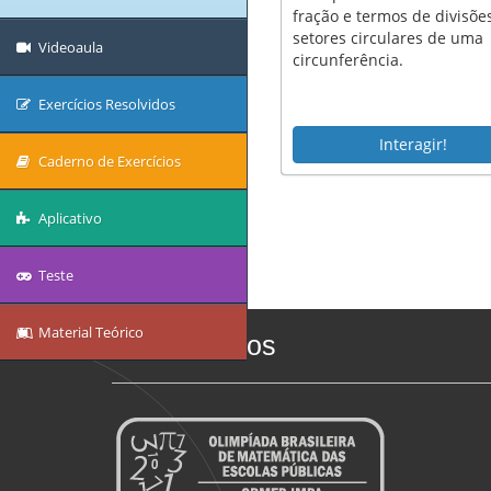
fração e termos de divisõ
setores circulares de uma
Videoaula
circunferência.
Exercícios Resolvidos
Interagir!
Caderno de Exercícios
Aplicativo
Teste
Material Teórico
Quem somos