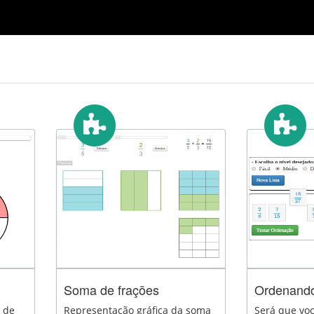
Soma de frações
Ordenando
o de
Representação gráfica da soma
Será que vo