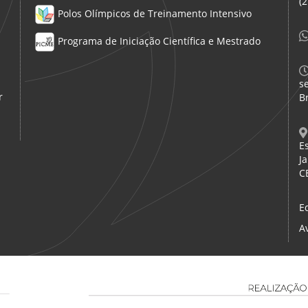
(
Polos Olímpicos de Treinamento Intensivo
Programa de Iniciação Científica e Mestrado
s
r
Br
E
Ja
C
E
A