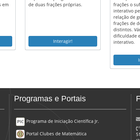
es em
de duas frações próprias.
frações o suf
interativo pe
relação de g
frações de 
distintos. Vá
dificuldade 
Interagir!
interativo.
Programas e Portais
F
Programa de Iniciação Científica Jr.
Portal Clubes de Matemática
5