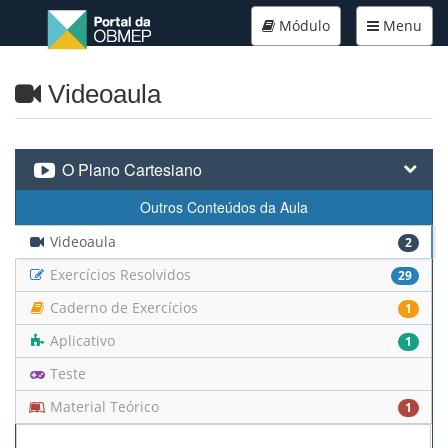
Módulo
Menu
Videoaula
O Plano Cartesiano
Outros Conteúdos da Aula
Videoaula
2
Exercícios Resolvidos
29
Caderno de Exercícios
1
Aplicativo
1
Teste
Material Teórico
1