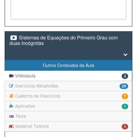
Sistemas de Equações do Primeiro Grau com
duas Incógnitas
Outros Conteúdos da Aula
Videoaula
3
Exercícios Resolvidos
29
Caderno de Exercícios
1
Aplicativo
1
Teste
Material Teórico
1