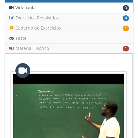
Videoaula
3
Exercícios Resolvidos
8
Caderno de Exercícios
1
Teste
Material Teórico
1