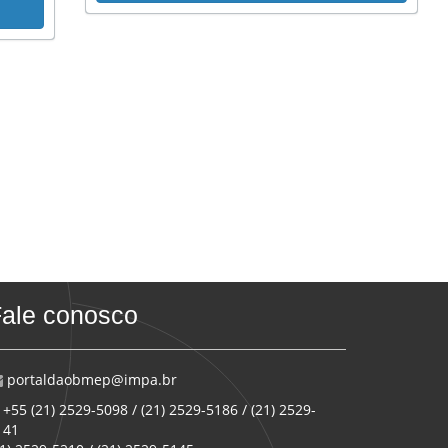
ale conosco
portaldaobmep@impa.br
+55 (21) 2529-5098 / (21) 2529-5186 / (21) 2529-
141