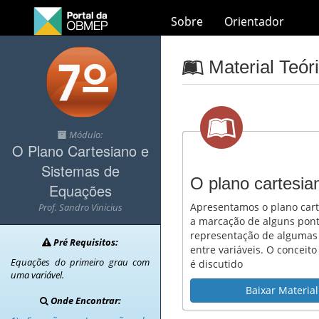
Sobre
Orientador
Material Teór
Módulo:
O Plano Cartesiano e
Sistemas de
O plano cartesia
Equações
Apresentamos o plano cart
Prof. Sandro Vinicius
a marcação de alguns pont
representação de algumas 
Pré Requisitos:
entre variáveis. O conceit
Equações do primeiro grau com
é discutido
uma variável.
Baixar Material
Onde Encontrar: