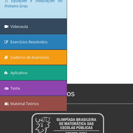
1) Equações e Inequações do
Primeiro Grau
Videoaula
Exercícios Resolvidos
Caderno de Exercícios
Aplicativo
Teste
Quem somos
Material Teórico