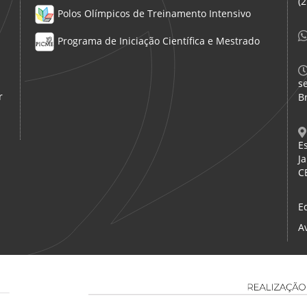
(
Polos Olímpicos de Treinamento Intensivo
Programa de Iniciação Científica e Mestrado
s
r
Br
E
Ja
C
E
A